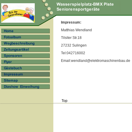
Impressum:
Matthias Wendland
Tilsiter Str.18
27232 Sulingen
Tel:042716002
Email:wendland@elektromaschinenbau.de
Top